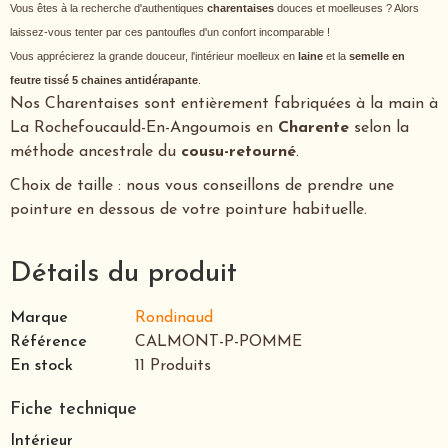
Vous êtes à la recherche d'authentiques
charentaises
douces et moelleuses ? Alors
laissez-vous tenter par ces pantoufles d'un confort incomparable !
Vous apprécierez la grande douceur, l'intérieur moelleux en
laine
et la
semelle en
feutre tissé 5 chaines antidérapante
.
Nos Charentaises sont entièrement fabriquées à la main à
La Rochefoucauld-En-Angoumois en
Charente
selon la
méthode ancestrale du
cousu-retourné
.
Choix de taille : nous vous conseillons de prendre une
pointure en dessous de votre pointure habituelle.
Détails du produit
Marque
Rondinaud
Référence
CALMONT-P-POMME
En stock
11 Produits
Fiche technique
Intérieur