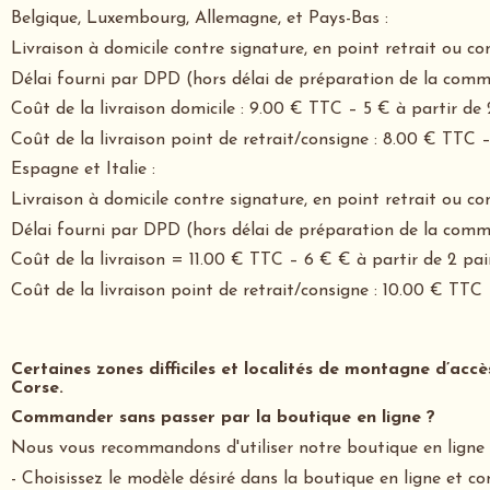
Belgique, Luxembourg, Allemagne, et Pays-Bas :
Livraison à domicile contre signature, en point retrait ou 
Délai fourni par DPD (hors délai de préparation de la comma
Coût de la livraison domicile : 9.00 € TTC – 5 € à partir de 
Coût de la livraison point de retrait/consigne : 8.00 € TTC –
Espagne et Italie :
Livraison à domicile contre signature, en point retrait ou 
Délai fourni par DPD (hors délai de préparation de la comma
Coût de la livraison = 11.00 € TTC – 6 € € à partir de 2 pai
Coût de la livraison point de retrait/consigne : 10.00 € TTC 
Certaines zones difficiles et localités de montagne d’acc
Corse.
Commander sans passer par la boutique en ligne ?
Nous vous recommandons d'utiliser notre boutique en ligne
- Choisissez le modèle désiré dans la boutique en ligne et co