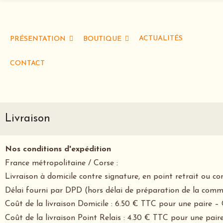
ACTUALITÉS
PRÉSENTATION
BOUTIQUE
CONTACT
Livraison
Nos conditions d'expédition
France métropolitaine / Corse :
Livraison à domicile contre signature, en point retrait ou 
Délai fourni par DPD (hors délai de préparation de la comm
Coût de la livraison Domicile : 6.50 € TTC pour une paire – 
Coût de la livraison Point Relais : 4.30 € TTC pour une paire