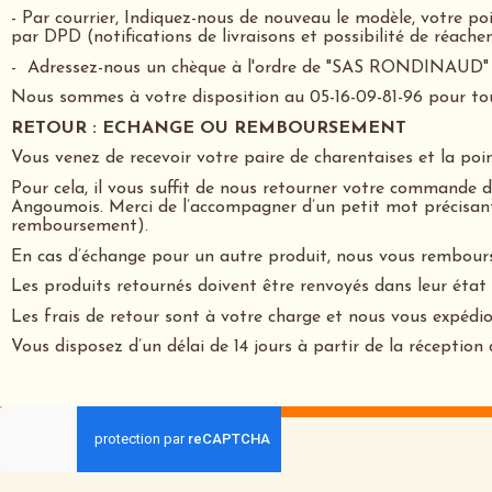
- Par courrier, Indiquez-nous de nouveau le modèle, votre poi
par DPD (notifications de livraisons et possibilité de réach
- Adressez-nous un chèque à l'ordre de "SAS RONDINAUD" li
Nous sommes à votre disposition au 05-16-09-81-96 pour t
RETOUR : ECHANGE OU REMBOURSEMENT
Vous venez de recevoir votre paire de charentaises et la po
Pour cela, il vous suffit de nous retourner votre commande 
Angoumois. Merci de l’accompagner d’un petit mot précisant
remboursement).
En cas d’échange pour un autre produit, nous vous remboursero
Les produits retournés doivent être renvoyés dans leur état 
Les frais de retour sont à votre charge et nous vous expédio
Vous disposez d’un délai de 14 jours à partir de la récepti