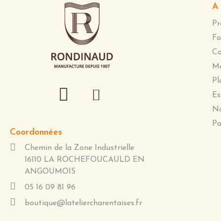
A 
Pr
Fo
Co
Me
Pl
Es
No
Pa
Coordonnées
Chemin de la Zone Industrielle
16110 LA ROCHEFOUCAULD EN
ANGOUMOIS
05 16 09 81 96
boutique@lateliercharentaises.fr