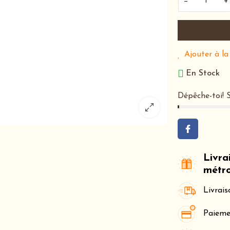
−
+
Ajouter à la
En Stock
Dépêche-toi!
Livra
métro
Livrai
Paieme