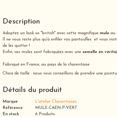
Description
Adoptez un look so "british" avec cette magnifique
mule
au 
Il ne vous reste plus qu'à enfiler vos pantoufles et vous ins
de les quitter !
Enfin, ces mules sont fabriquées avec une
semelle en vérita
Fabriqué en France, au pays de la charentaise
Choix de taille : nous vous conseillons de prendre une pointu
Détails du produit
Marque
L'atelier Charentaises
Référence
MULE-CAEN-P-VERT
En stock
6 Produits