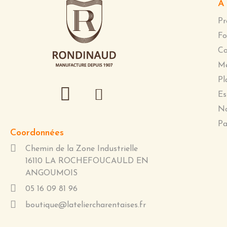
A 
Pr
Fo
Co
Me
Pl
Es
No
Pa
Coordonnées
Chemin de la Zone Industrielle
16110 LA ROCHEFOUCAULD EN
ANGOUMOIS
05 16 09 81 96
boutique@lateliercharentaises.fr